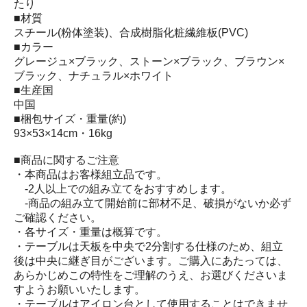
たり
■材質
スチール(粉体塗装)、合成樹脂化粧繊維板(PVC)
■カラー
グレージュ×ブラック、ストーン×ブラック、ブラウン×
ブラック、ナチュラル×ホワイト
■生産国
中国
■梱包サイズ・重量(約)
93×53×14cm・16kg
■商品に関するご注意
・本商品はお客様組立品です。
‐2人以上での組み立てをおすすめします。
‐商品の組み立て開始前に部材不足、破損がないか必ず
ご確認ください。
・各サイズ・重量は概算です。
・テーブルは天板を中央で2分割する仕様のため、組立
後は中央に継ぎ目がございます。ご購入にあたっては、
あらかじめこの特性をご理解のうえ、お選びくださいま
すようお願いいたします。
・テーブルはアイロン台として使用することはできませ