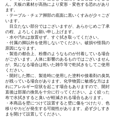
ん。天板の素材が高熱により変形・変色する恐れがあり
ます。
・テーブル・チェア脚部の底面に黒いくすみが少々ござ
います。
目立たない部分ではございますが、あらかじめご了承
の程、よろしくお願い申し上げます。
・水や汚れは放置せず、すぐ拭き取ってください。
・付属の脚以外を使用しないでください。破損や怪我の
原因になります。
・製造の都合上、粉塵のようなものが付着している場合
がございます。人体に影響のあるものではございません
が、気になる場合は乾いた雑巾等で乾拭きをしてご使用
ください。
・開封した際に、製造時に使用した塗料や接着剤の臭気
が残っている場合があります。化学物質に敏感な方はま
れにアレルギー症状を起こす場合もありますので、開封
直後は部屋の換気を十分に行ってください。よく絞った
布で水拭きすると臭いが軽減される場合もあります。
・本商品を壁につけて設置すると壁に傷をつけたり、色
移りやカビが発生する可能性があります。必ず少しすき
まを開けて設置してください。