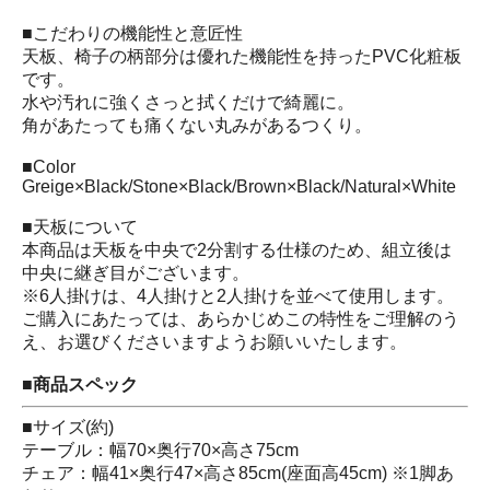
■こだわりの機能性と意匠性
天板、椅子の柄部分は優れた機能性を持ったPVC化粧板
です。
水や汚れに強くさっと拭くだけで綺麗に。
角があたっても痛くない丸みがあるつくり。
■Color
Greige×Black/Stone×Black/Brown×Black/Natural×White
■天板について
本商品は天板を中央で2分割する仕様のため、組立後は
中央に継ぎ目がございます。
※6人掛けは、4人掛けと2人掛けを並べて使用します。
ご購入にあたっては、あらかじめこの特性をご理解のう
え、お選びくださいますようお願いいたします。
■商品スペック
■サイズ(約)
テーブル：幅70×奥行70×高さ75cm
チェア：幅41×奥行47×高さ85cm(座面高45cm) ※1脚あ