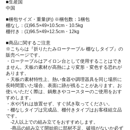
■生産国
中国
■梱包サイズ・重量(約) ※梱包数：1梱包
棚なし：(1)96.5×49×10.5cm・10.5kg
棚付き：(1)96.5×49×12.5cm・12kg
■商品に関するご注意
※こちらは『折りたたみローテーブル 棚なしタイプ』の
販売ページです。
・ローテーブルはアイロン台として使用することはでき
ません。天板の素材が高熱により変形・変色する恐れが
あります。
・天板の素材特性上、熱い食器や調理器具を同じ場所に
長時間置いた場合、表面に跡が残ることがあります。お
使いいただく際は、鍋敷きやコースターのご使用をおす
すめします。
・水や汚れは放置せず、すぐ拭き取ってください。
・棚なしタイプは完成品、棚付きタイプはお客様組立品
です。
-2人以上での組み立てをおすすめします。
-商品の組み立て開始前に部材不足、破損がないか必ず