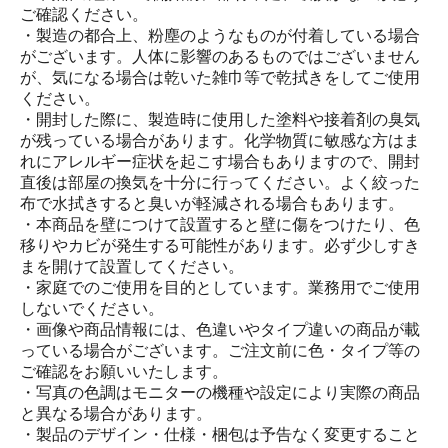
ご確認ください。
・製造の都合上、粉塵のようなものが付着している場合
がございます。人体に影響のあるものではございません
が、気になる場合は乾いた雑巾等で乾拭きをしてご使用
ください。
・開封した際に、製造時に使用した塗料や接着剤の臭気
が残っている場合があります。化学物質に敏感な方はま
れにアレルギー症状を起こす場合もありますので、開封
直後は部屋の換気を十分に行ってください。よく絞った
布で水拭きすると臭いが軽減される場合もあります。
・本商品を壁につけて設置すると壁に傷をつけたり、色
移りやカビが発生する可能性があります。必ず少しすき
まを開けて設置してください。
・家庭でのご使用を目的としています。業務用でご使用
しないでください。
・画像や商品情報には、色違いやタイプ違いの商品が載
っている場合がございます。ご注文前に色・タイプ等の
ご確認をお願いいたします。
・写真の色調はモニターの機種や設定により実際の商品
と異なる場合があります。
・製品のデザイン・仕様・梱包は予告なく変更すること