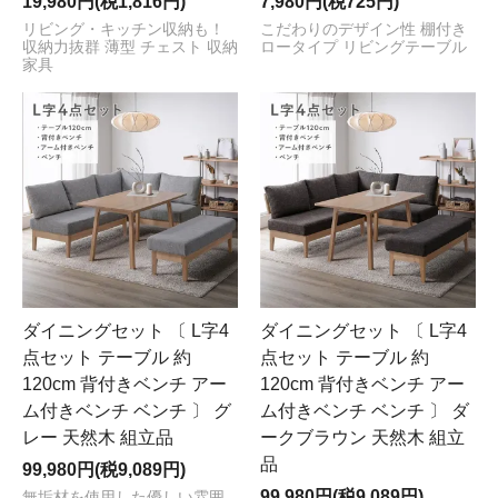
19,980円(税1,816円)
7,980円(税725円)
リビング・キッチン収納も！
こだわりのデザイン性 棚付き
収納力抜群 薄型 チェスト 収納
ロータイプ リビングテーブル
家具
ダイニングセット 〔 L字4
ダイニングセット 〔 L字4
点セット テーブル 約
点セット テーブル 約
120cm 背付きベンチ アー
120cm 背付きベンチ アー
ム付きベンチ ベンチ 〕 グ
ム付きベンチ ベンチ 〕 ダ
レー 天然木 組立品
ークブラウン 天然木 組立
品
99,980円(税9,089円)
99,980円(税9,089円)
無垢材を使用した優しい雰囲