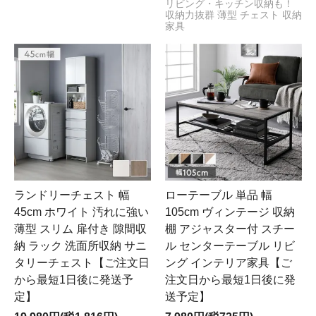
リビング・キッチン収納も！
収納力抜群 薄型 チェスト 収納
家具
ランドリーチェスト 幅
ローテーブル 単品 幅
45cm ホワイト 汚れに強い
105cm ヴィンテージ 収納
薄型 スリム 扉付き 隙間収
棚 アジャスター付 スチー
納 ラック 洗面所収納 サニ
ル センターテーブル リビ
タリーチェスト【ご注文日
ング インテリア家具【ご
から最短1日後に発送予
注文日から最短1日後に発
定】
送予定】