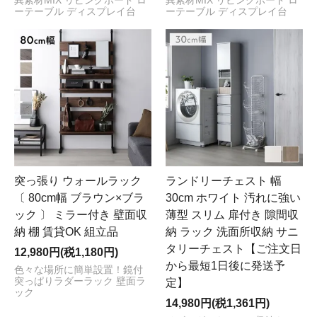
異素材MIX リビングボード ロ
異素材MIX リビングボード ロ
ーテーブル ディスプレイ台
ーテーブル ディスプレイ台
突っ張り ウォールラック
ランドリーチェスト 幅
〔 80cm幅 ブラウン×ブラ
30cm ホワイト 汚れに強い
ック 〕 ミラー付き 壁面収
薄型 スリム 扉付き 隙間収
納 棚 賃貸OK 組立品
納 ラック 洗面所収納 サニ
タリーチェスト【ご注文日
12,980円(税1,180円)
から最短1日後に発送予
色々な場所に簡単設置！鏡付
突っぱりラダーラック 壁面ラ
定】
ック
14,980円(税1,361円)