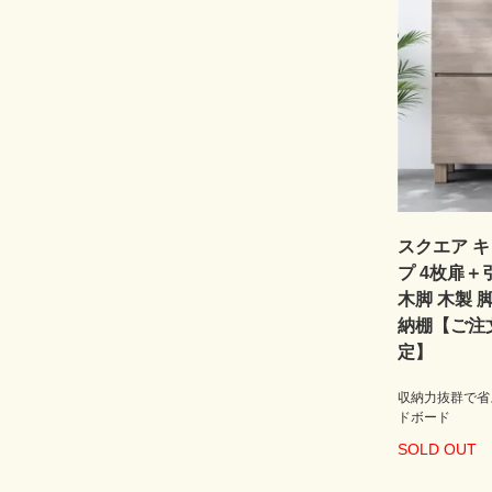
スクエア 
プ 4枚扉＋
木脚 木製 
納棚【ご注
定】
収納力抜群で省
ドボード
SOLD OUT