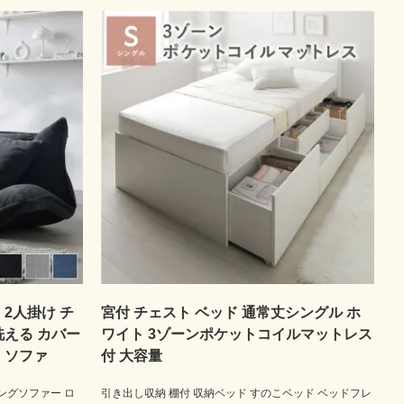
2人掛け チ
宮付 チェスト ベッド 通常丈シングル ホ
洗える カバー
ワイト 3ゾーンポケットコイルマットレス
 ソファ
付 大容量
ングソファー ロ
引き出し収納 棚付 収納ベッド すのこベッド ベッドフレ