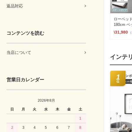
返品対応
ローベッド
180cm
ジベッド
\31,980
（
コンテンツを読む
当店について
インテ
1
営業日カレンダー
位
2026年8月
日
月
火
水
木
金
土
1
2
3
4
5
6
7
8