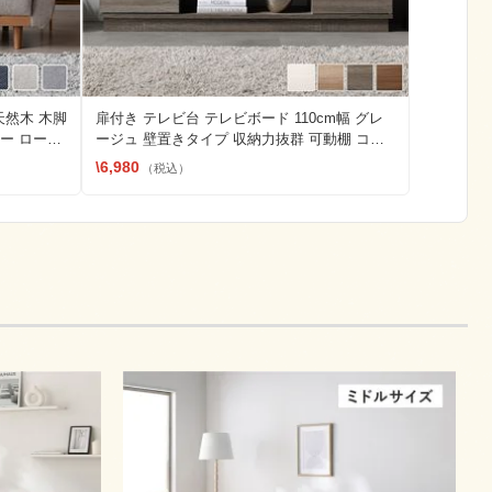
天然木 木脚
扉付き テレビ台 テレビボード 110cm幅 グレ
ァー ローソ
ージュ 壁置きタイプ 収納力抜群 可動棚 コー
ド穴付 ローボード リビング 組立品
\6,980
（税込）