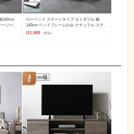
160cm
ローベッド ステージタイプ セミダブル 幅
テージベッ
140cm ベッドフレームのみ ナチュラル ステー
ジベッド
\21,980
（税込）
3
位