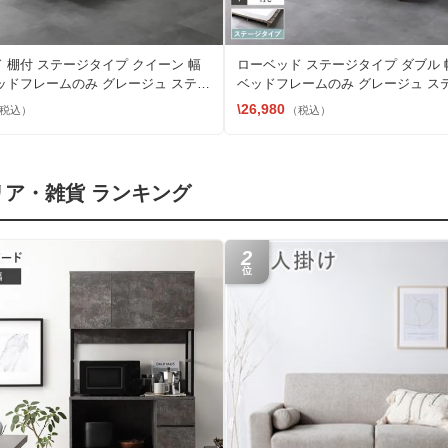
 棚付 ステージタイプ クイーン 幅
ローベッド ステージタイプ ダブル 幅
 ベッドフレームのみ グレージュ ステー
ベッドフレームのみ グレージュ ス
ド
\26,980
税込）
（税込）
リア・雑貨 ランキング
2
位