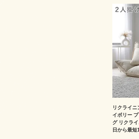
リクライニン
イボリー プ
グ リクラ
日から最短