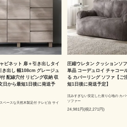
キャビネット 扉＋引き出しタイ
圧縮ウレタン クッションソフ
引き出し 幅108cm グレージュ
単品 コーデュロイ チャコー
脚付 配線穴付 リビング収納 収
る カバーリング ソファ【ご
文日から最短1日後に発送予
短1日後に発送予定】
沈みすぎない安定した座り心地の カバ
ソファー
スペースな天然木製足付 テレビ台 サイ
24,981円(税2,271円)