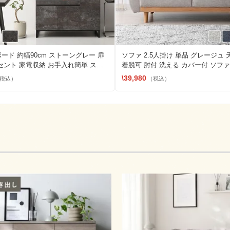
ード 約幅90cm ストーングレー 扉
ソファ 2.5人掛け 単品 グレージュ 
セント 家電収納 お手入れ簡単 スラ
着脱可 肘付 洗える カバー付 ソフ
き出し キッチン収納 組立品
ファ
\39,980
税込）
（税込）