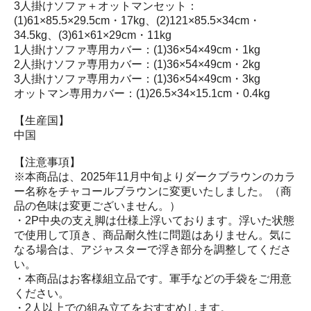
3人掛けソファ＋オットマンセット：
(1)61×85.5×29.5cm・17kg、(2)121×85.5×34cm・
34.5kg、(3)61×61×29cm・11kg
1人掛けソファ専用カバー：(1)36×54×49cm・1kg
2人掛けソファ専用カバー：(1)36×54×49cm・2kg
3人掛けソファ専用カバー：(1)36×54×49cm・3kg
オットマン専用カバー：(1)26.5×34×15.1cm・0.4kg
【生産国】
中国
【注意事項】
※本商品は、2025年11月中旬よりダークブラウンのカラ
ー名称をチャコールブラウンに変更いたしました。（商
品の色味は変更ございません。）
・2P中央の支え脚は仕様上浮いております。浮いた状態
で使用して頂き、商品耐久性に問題はありません。気に
なる場合は、アジャスターで浮き部分を調整してくださ
い。
・本商品はお客様組立品です。軍手などの手袋をご用意
ください。
・2人以上での組み立てをおすすめします。