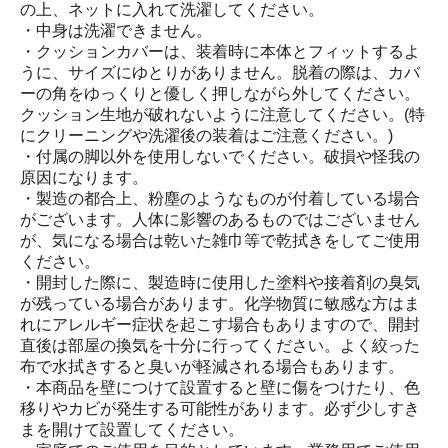
の上、ネットに入れて洗濯してください。
・中身は洗濯できません。
・クッションカバーは、装着時に本体とフィットするよ
うに、サイズにゆとりがありません。脱着の際は、カバ
ーの角をゆっくりと優しく押しながら外してください。
クッション生地が破れないように注意してください。(特
にクリーニングや洗濯後の装着はご注意ください。)
・付属の脚以外を使用しないでください。破損や怪我の
原因になります。
・製造の都合上、粉塵のようなものが付着している場合
がございます。人体に影響のあるものではございません
が、気になる場合は乾いた雑巾等で乾拭きをしてご使用
ください。
・開封した際に、製造時に使用した塗料や接着剤の臭気
が残っている場合があります。化学物質に敏感な方はま
れにアレルギー症状を起こす場合もありますので、開封
直後は部屋の換気を十分に行ってください。よく絞った
布で水拭きすると臭いが軽減される場合もあります。
・本商品を壁につけて設置すると壁に傷をつけたり、色
移りやカビが発生する可能性があります。必ず少しすき
まを開けて設置してください。