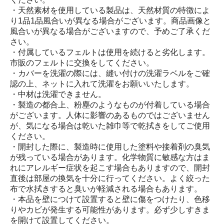
・天然素材を使用している製品は、天然材質の特徴によ
り1品1品風合いが異なる場合がございます。商品画像と
風合いが異なる場合がございますので、予めご了承くだ
さい。
・付属しているフェルトは使用を続けると劣化します。
市販のフェルトに交換をしてください。
・カバーを洗濯の際には、縫い付けの洗濯ラベルをご確
認の上、ネットに入れて洗濯をお願いいたします。
・中材は洗濯できません。
・製造の都合上、粉塵のようなものが付着している場合
がございます。人体に影響のあるものではございません
が、気になる場合は乾いた雑巾等で乾拭きをしてご使用
ください。
・開封した際に、製造時に使用した塗料や接着剤の臭気
が残っている場合があります。化学物質に敏感な方はま
れにアレルギー症状を起こす場合もありますので、開封
直後は部屋の換気を十分に行ってください。よく絞った
布で水拭きすると臭いが軽減される場合もあります。
・本品を壁につけて設置すると壁に傷をつけたり、色移
りやカビが発生する可能性があります。必ず少しすきま
を開けて設置してください。