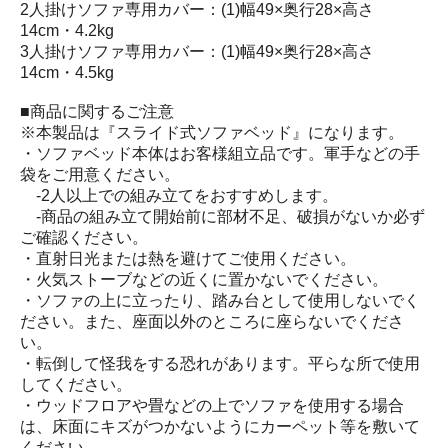
2人掛けソファ専用カバー：(1)幅49×奥行28×高さ
14cm・4.2kg
3人掛けソファ専用カバー：(1)幅49×奥行28×高さ
14cm・4.5kg
■商品に関するご注意
※本製品は『スライド式ソファベッド』になります。
・ソファベッド本体はお客様組立品です。軍手などの手
袋をご用意ください。
-2人以上での組み立てをおすすめします。
-商品の組み立て開始前に部材不足、破損がないか必ず
ご確認ください。
・直射日光または熱を避けてご使用ください。
・火気ストーブなどの近くに置かないでください。
・ソファの上に立ったり、踏み台として使用しないでく
ださい。また、座面以外のところに座らないでくださ
い。
・転倒して怪我をする恐れがあります。平らな所で使用
してください。
・ウッドフロアや畳などの上でソファを使用する場合
は、床面にキズがつかないようにカーペット等を敷いて
ください。