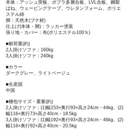
本体：アッシュ突板、ポプラ多層合板、LVL合板、鋼製
ばね、ウェービングテープ、ウレタンフォーム、ポリエ
ステル綿
脚：天然木(ブナ材)
仕上げ(本体・脚)：ラッカー塗装
張り地・カバー：布(ポリエステル100％)
■耐荷重(約)
2人掛けソファ：160kg
3人掛けソファ：240kg
■カラー
ダークグレー、ライトベージュ
■生産国
中国
■梱包サイズ・重量(約)
2人掛けソファ：(1)幅153×奥行93×高さ24cm・44kg、(2)
幅116×奥行73×高さ40cm・18.5kg
3人掛けソファ：(1)幅192×奥行93×高さ24cm・46kg、(2)
幅116×奥行92×高さ40cm・20.5kg