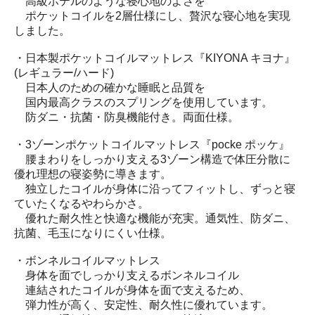
高級ホテルのような寝心地のよさを
ポケットコイルを2層仕様にし、贅沢な寝心地を実現
しました。
・日本製ポケットコイルマットレス『KIYONA キヨナ』
(レギュラー/ハード)
日本人のための確かな睡眠と品質を
国内最高クラスのスプリングを使用しています。
防ダニ・抗菌・防臭機能付き。両面仕様。
・3ゾーンポケットコイルマットレス『pocke ポッケ』
腰まわりをしっかり支える3ゾーン構造で体圧分散に
優れ理想の寝姿勢に導きます。
独立したコイルが身体に沿ってフィットし、ずっと寝
ていたくなるやわらかさ。
優れた耐久性と快適な機能が充実。通気性、防ダニ、
抗菌、毛玉になりにくい仕様。
・ボンネルコイルマットレス
身体を面でしっかり支えるボンネルコイル
連結されたコイルが身体を面で支えるため、
弾力性が高く、安定性、耐久性に優れています。