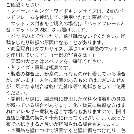
ご確認ください。
・クイーン・キング・ワイドキングサイズは、2台のベ
ッドフレームを連結してご使用いただく商品です。
マットレス付きをご購入の場合は「ベッドフレーム2
台＋マットレス2枚」をお届けします。
・ベッドの上で立ったり、飛び跳ねないでください。怪
我をしたり破損の原因になることがあります。
・商品写真はダブルサイズ、厚さ15cm前後のマットレス
を使用しています。（一部の写真を除く）
実際の大きさはスペックをご確認ください。
・各サイズ・重量は概算です。
・製造の都合上、粉塵のようなものが付着している場合
がございます。人体に影響のあるものではございません
が、気になる場合は乾いた雑巾等で乾拭きをしてご使用
ください。
・開封した際に、製造時に使用した塗料や接着剤の臭気
が残っている場合があります。化学物質に敏感な方はま
れにアレルギー症状を起こす場合もありますので、開封
直後は部屋の換気を十分に行ってください。よく絞った
布で水拭きすると臭いが軽減される場合もあります。
・本商品を壁につけて設置すると壁に傷をつけたり、色