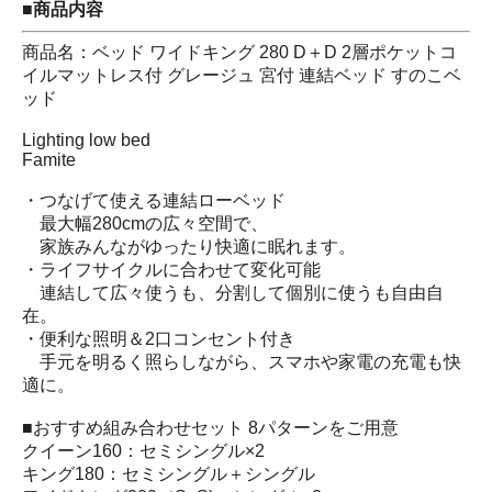
■商品内容
商品名：ベッド ワイドキング 280 D＋D 2層ポケットコ
イルマットレス付 グレージュ 宮付 連結ベッド すのこベ
ッド
Lighting low bed
Famite
・つなげて使える連結ローベッド
最大幅280cmの広々空間で、
家族みんながゆったり快適に眠れます。
・ライフサイクルに合わせて変化可能
連結して広々使うも、分割して個別に使うも自由自
在。
・便利な照明＆2口コンセント付き
手元を明るく照らしながら、スマホや家電の充電も快
適に。
■おすすめ組み合わせセット 8パターンをご用意
クイーン160：セミシングル×2
キング180：セミシングル＋シングル