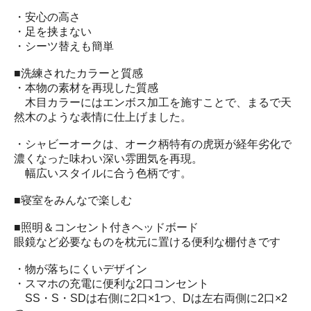
・安心の高さ
・足を挟まない
・シーツ替えも簡単
■洗練されたカラーと質感
・本物の素材を再現した質感
木目カラーにはエンボス加工を施すことで、まるで天
然木のような表情に仕上げました。
・シャビーオークは、オーク柄特有の虎斑が経年劣化で
濃くなった味わい深い雰囲気を再現。
幅広いスタイルに合う色柄です。
■寝室をみんなで楽しむ
■照明＆コンセント付きヘッドボード
眼鏡など必要なものを枕元に置ける便利な棚付きです
・物が落ちにくいデザイン
・スマホの充電に便利な2口コンセント
SS・S・SDは右側に2口×1つ、Dは左右両側に2口×2