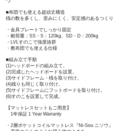
つ
■布団でも使える超頑丈構造
桟の数を多くし、歪みにくく、安定感のあるつくり
・金具プレートでしっかり固定
・耐荷重：SS・S：120kg、SD・D：200kg
・LVLすのこで強度抜群
・敷布団でも使える仕様
■組み立て手順
(1)ヘッドボードの組み立て。
(2)完成したヘッドボードを設置。
(3)サイドフレーム・桟を取り付け。
(4)残りも同じく取り付け。
(5)サイドフレームにフットボードを取り付け。
(6)すのこを設置して完成。
【マットレスセットもご用意】
1年保証 1 Year Warranty
・2層ポケットコイルマットレス『Ni-Sou ニソウ』