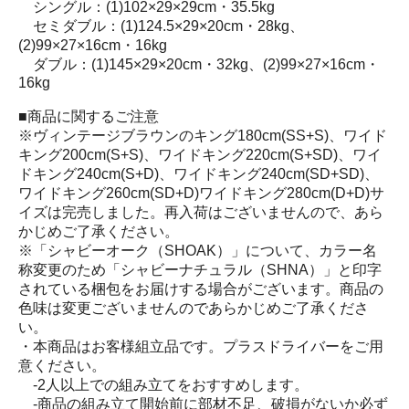
シングル：(1)102×29×29cm・35.5kg
セミダブル：(1)124.5×29×20cm・28kg、
(2)99×27×16cm・16kg
ダブル：(1)145×29×20cm・32kg、(2)99×27×16cm・
16kg
■商品に関するご注意
※ヴィンテージブラウンのキング180cm(SS+S)、ワイド
キング200cm(S+S)、ワイドキング220cm(S+SD)、ワイ
ドキング240cm(S+D)、ワイドキング240cm(SD+SD)、
ワイドキング260cm(SD+D)ワイドキング280cm(D+D)サ
イズは完売しました。再入荷はございませんので、あら
かじめご了承ください。
※「シャビーオーク（SHOAK）」について、カラー名
称変更のため「シャビーナチュラル（SHNA）」と印字
されている梱包をお届けする場合がございます。商品の
色味は変更ございませんのであらかじめご了承くださ
い。
・本商品はお客様組立品です。プラスドライバーをご用
意ください。
‐2人以上での組み立てをおすすめします。
‐商品の組み立て開始前に部材不足、破損がないか必ず