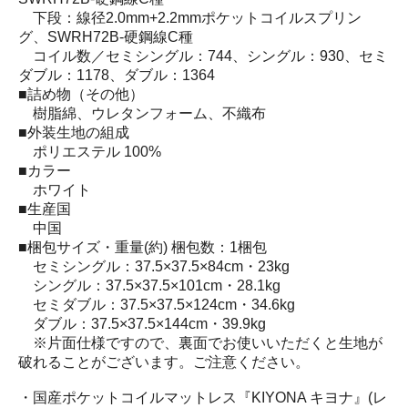
下段：線径2.0mm+2.2mmポケットコイルスプリン
グ、SWRH72B-硬鋼線C種
コイル数／セミシングル：744、シングル：930、セミ
ダブル：1178、ダブル：1364
■詰め物（その他）
樹脂綿、ウレタンフォーム、不織布
■外装生地の組成
ポリエステル 100%
■カラー
ホワイト
■生産国
中国
■梱包サイズ・重量(約) 梱包数：1梱包
セミシングル：37.5×37.5×84cm・23kg
シングル：37.5×37.5×101cm・28.1kg
セミダブル：37.5×37.5×124cm・34.6kg
ダブル：37.5×37.5×144cm・39.9kg
※片面仕様ですので、裏面でお使いいただくと生地が
破れることがございます。ご注意ください。
・国産ポケットコイルマットレス『KIYONA キヨナ』(レ