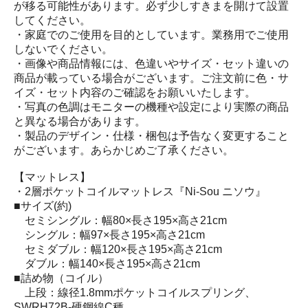
が移る可能性があります。必ず少しすきまを開けて設置
してください。
・家庭でのご使用を目的としています。業務用でご使用
しないでください。
・画像や商品情報には、色違いやサイズ・セット違いの
商品が載っている場合がございます。ご注文前に色・サ
イズ・セット内容のご確認をお願いいたします。
・写真の色調はモニターの機種や設定により実際の商品
と異なる場合があります。
・製品のデザイン・仕様・梱包は予告なく変更すること
がございます。あらかじめご了承ください。
【マットレス】
・2層ポケットコイルマットレス『Ni-Sou ニソウ』
■サイズ(約)
セミシングル：幅80×長さ195×高さ21cm
シングル：幅97×長さ195×高さ21cm
セミダブル：幅120×長さ195×高さ21cm
ダブル：幅140×長さ195×高さ21cm
■詰め物（コイル）
上段：線径1.8mmポケットコイルスプリング、
SWRH72B-硬鋼線C種