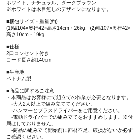
ホワイト、ナチュラル、ダークブラウン
※ホワイトは木目無しのデザインになります。
■梱包サイズ・重量(約)
(1)幅104×奥行42×高さ14cm・26kg、(2)幅107×奥行42×
高さ10cm・19kg
■仕様
2口コンセント付き
コード長さ約140cm
■生産地
ベトナム製
■商品に関するご注意
・本商品はお客様にて組立ての作業が必要となります。
‐大人2人以上で組み立ててください。
‐ハンマーとプラスドライバーをご用意ください。
‐電動ドライバーでの組み立てをおすすめします。※付
属はしておりません。
‐商品の組み立て開始前に部材不足、破損がないか必ず
ご確認ください。