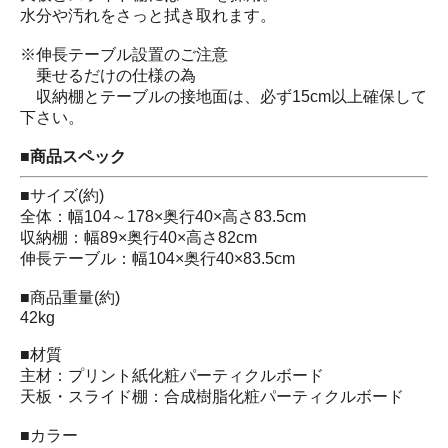
水分や汚れをさっと拭き取れます。
※伸長テーブル設置のご注意
乗せるだけの仕様の為
収納棚とテーブルの接地面は、必ず15cm以上確保して
下さい。
■商品スペック
■サイズ(約)
全体：幅104～178×奥行40×高さ83.5cm
収納棚：幅89×奥行40×高さ82cm
伸長テーブル：幅104×奥行40×83.5cm
■商品重量(約)
42kg
■材質
主材：プリント紙化粧パーティクルボード
天板・スライド棚：合成樹脂化粧パーティクルボード
■カラー