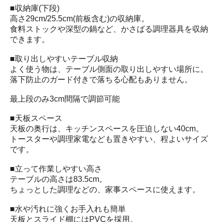
■収納庫(下段)
高さ29cm/25.5cm(前板含む)の収納庫。
食料ストックや深型の鍋など、かさばる調理器具を収納
できます。
■取り出しやすいテーブル収納
よく使う物は、テーブル側面の取り出しやすい場所に。
落下防止のガード付きで落ちる心配もありません。
最上段のみ3cm間隔で調節可能
■天板スペース
天板の奥行は、キッチンスペースを圧迫しない40cm。
トースターや調理家電なども置きやすい、程よいサイズ
です。
■立って作業しやすい高さ
テーブルの高さは83.5cm。
ちょっとした調理などの、家事スペースに使えます。
■水や汚れに強くお手入れも簡単
天板とスライド棚にはPVCを採用。